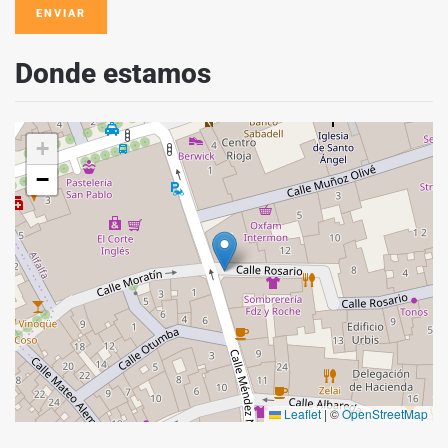
ENVIAR
Donde estamos
+
−
Leaflet
|
©
OpenStreetMap