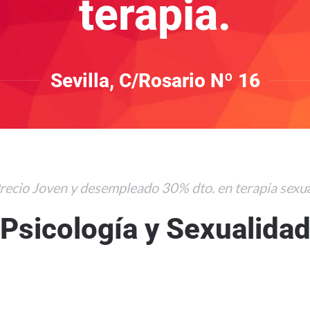
terapia.
Sevilla, C/Rosario Nº 16
recio Joven y desempleado 30% dto. en terapia sexu
Psicología y Sexualida