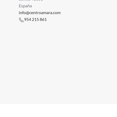
España
info@centroamara.com
954 215 861