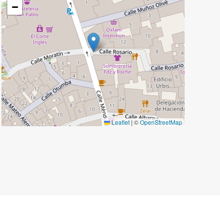
−
Leaflet
|
©
OpenStreetMap