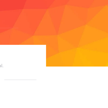
al.
d